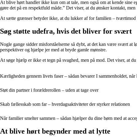
At blive hørt handler ikke kun om at tale, men også om at kende sine eg
gøre det på en respektfuld måde.” Det viser, at du ønsker kontakt, men 
At sætte grænser betyder ikke, at du lukker af for familien – tværtimod 
Søg støtte udefra, hvis det bliver for svært
Nogle gange sidder misforståelserne så dybt, at det kan være svært at lø
perspektiver og hjælpe jer med at bryde gamle mønstre.
At søge hjælp er ikke et tegn på svaghed, men på mod. Det viser, at du 
Kærligheden gennem livets faser – sådan bevarer I sammenholdet, når 
Støt din partner i forældrerollen – uden at tage over
Skab fællesskab som far – hverdagsaktiviteter der styrker relationen
Når familier smelter sammen – sådan hjælper du dine børn med at acce
At blive hørt begynder med at lytte