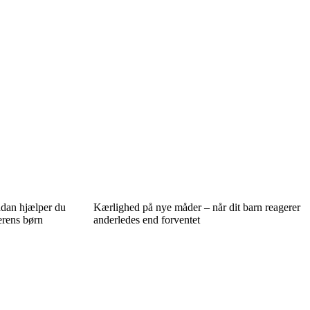
ådan hjælper du
Kærlighed på nye måder – når dit barn reagerer
erens børn
anderledes end forventet