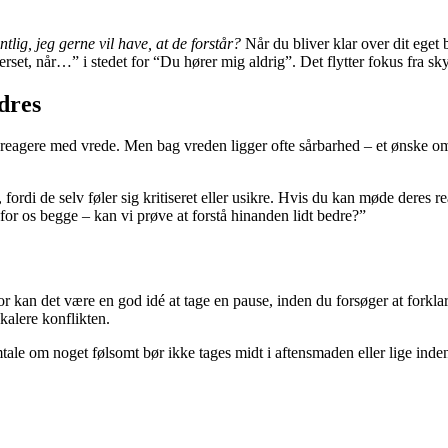
tlig, jeg gerne vil have, at de forstår?
Når du bliver klar over dit eget b
et, når…” i stedet for “Du hører mig aldrig”. Det flytter fokus fra skyld
ndres
 reagere med vrede. Men bag vreden ligger ofte sårbarhed – et ønske om at
fordi de selv føler sig kritiseret eller usikre. Hvis du kan møde deres 
for os begge – kan vi prøve at forstå hinanden lidt bedre?”
or kan det være en god idé at tage en pause, inden du forsøger at forklar
skalere konflikten.
le om noget følsomt bør ikke tages midt i aftensmaden eller lige inden se