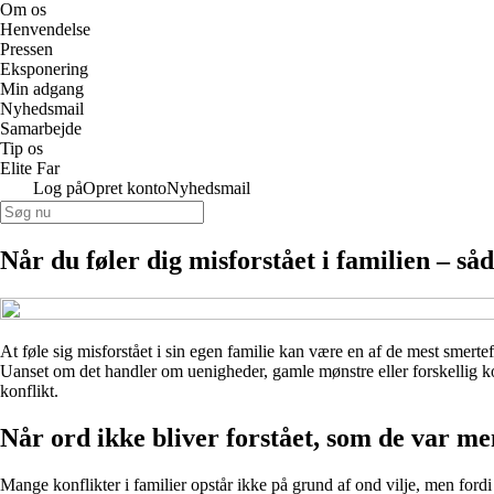
Om os
Henvendelse
Pressen
Eksponering
Min adgang
Nyhedsmail
Samarbejde
Tip os
Elite Far
Log på
Opret konto
Nyhedsmail
Når du føler dig misforstået i familien – så
At føle sig misforstået i sin egen familie kan være en af de mest smertef
Uanset om det handler om uenigheder, gamle mønstre eller forskellig kom
konflikt.
Når ord ikke bliver forstået, som de var me
Mange konflikter i familier opstår ikke på grund af ond vilje, men ford