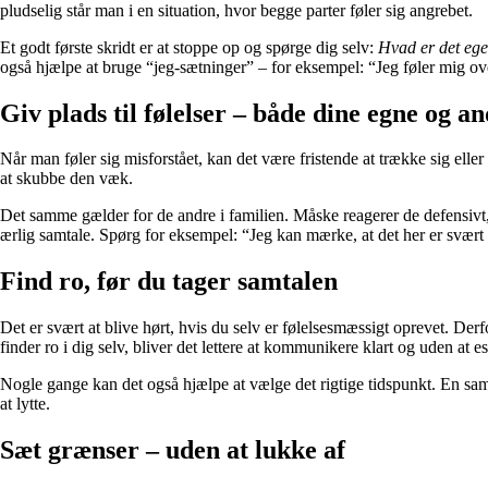
pludselig står man i en situation, hvor begge parter føler sig angrebet.
Et godt første skridt er at stoppe op og spørge dig selv:
Hvad er det egen
også hjælpe at bruge “jeg-sætninger” – for eksempel: “Jeg føler mig overs
Giv plads til følelser – både dine egne og a
Når man føler sig misforstået, kan det være fristende at trække sig eller
at skubbe den væk.
Det samme gælder for de andre i familien. Måske reagerer de defensivt, 
ærlig samtale. Spørg for eksempel: “Jeg kan mærke, at det her er svært 
Find ro, før du tager samtalen
Det er svært at blive hørt, hvis du selv er følelsesmæssigt oprevet. Derf
finder ro i dig selv, bliver det lettere at kommunikere klart og uden at e
Nogle gange kan det også hjælpe at vælge det rigtige tidspunkt. En samta
at lytte.
Sæt grænser – uden at lukke af