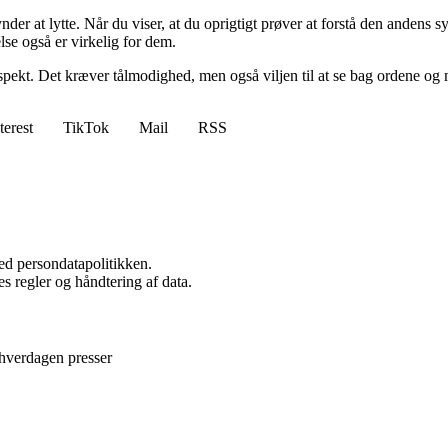
ynder at lytte. Når du viser, at du oprigtigt prøver at forstå den andens 
lse også er virkelig for dem.
g respekt. Det kræver tålmodighed, men også viljen til at se bag orden
terest
TikTok
Mail
RSS
ed persondatapolitikken.
s regler og håndtering af data.
hverdagen presser