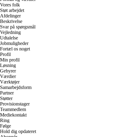
Vores folk
Støt arbejdet
Afdelinger
Beskrivelse
Svar på spørgsmål
Vejledning
Udtalelse
Jobmuligheder
Fortæl os noget
Profil
Min profil
Løsning
Gebyrer
Værdier
Værktøjer
Samarbejdsform
Partner
Støtter
Provisionstager
Teammedlem
Mediekontakt
Ring
Følge
Hold dig opdateret
Abonnér