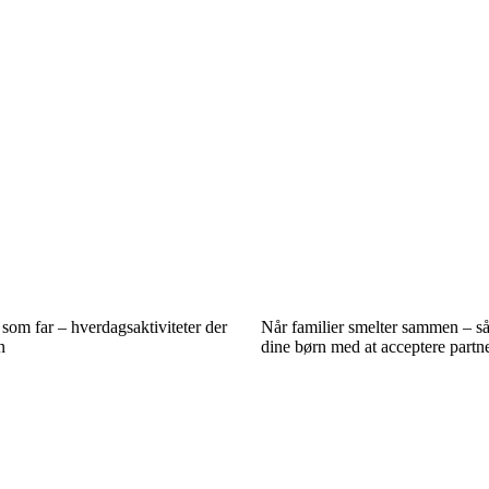
som far – hverdagsaktiviteter der
Når familier smelter sammen – s
n
dine børn med at acceptere partn