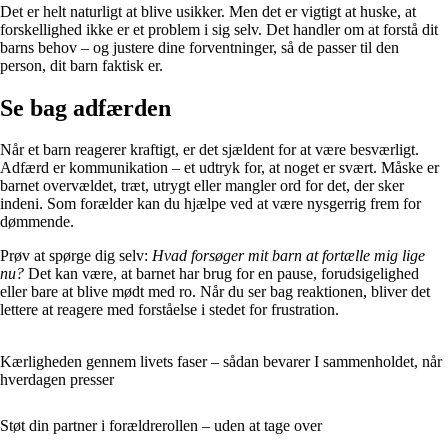
Det er helt naturligt at blive usikker. Men det er vigtigt at huske, at
forskellighed ikke er et problem i sig selv. Det handler om at forstå dit
barns behov – og justere dine forventninger, så de passer til den
person, dit barn faktisk er.
Se bag adfærden
Når et barn reagerer kraftigt, er det sjældent for at være besværligt.
Adfærd er kommunikation – et udtryk for, at noget er svært. Måske er
barnet overvældet, træt, utrygt eller mangler ord for det, der sker
indeni. Som forælder kan du hjælpe ved at være nysgerrig frem for
dømmende.
Prøv at spørge dig selv:
Hvad forsøger mit barn at fortælle mig lige
nu?
Det kan være, at barnet har brug for en pause, forudsigelighed
eller bare at blive mødt med ro. Når du ser bag reaktionen, bliver det
lettere at reagere med forståelse i stedet for frustration.
Kærligheden gennem livets faser – sådan bevarer I sammenholdet, når
hverdagen presser
Støt din partner i forældrerollen – uden at tage over