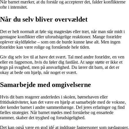
Når barnet mærker, at du forstår og accepterer det, falder konflikterne
ofte i intensitet.
Når du selv bliver overvældet
Det er helt normalt at føle sig magtesløs eller træt, når man står midt i
gentagne konflikter eller uforudsigelige reaktioner. Mange forældre
oplever skyldfølelse – som om de burde kunne løse alt. Men ingen
forældre kan være rolige og forstående hele tiden.
Giv dig selv lov til at have det svært. Tal med andre forældre, en ven
eller en fagperson, hvis du føler dig fastlåst. At søge støtte er ikke et
tegn på svaghed, men på ansvarlighed. Du lærer dit barn, at det er
okay at bede om hjælp, når noget er svært.
Samarbejde med omgivelserne
Hvis dit barn reagerer anderledes i skolen, børnehaven eller
fritidsaktiviteter, kan det være en hjælp at samarbejde med de voksne,
der kender barnet i andre sammenhænge. Del jeres erfaringer og find
fælles strategier. Når barnet mødes med forståelse og ensartede
rammer, skaber det tryghed og forudsigelighed.
Det kan også være en god idé at inddrage fagpersoner som pædagoger,