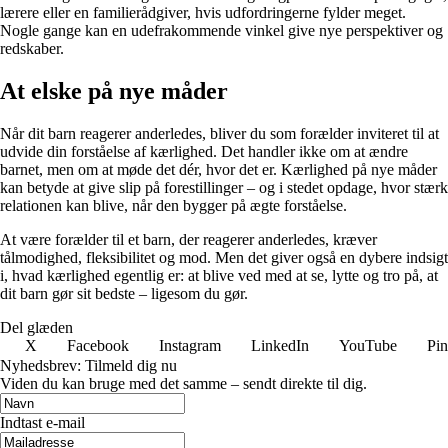
lærere eller en familierådgiver, hvis udfordringerne fylder meget.
Nogle gange kan en udefrakommende vinkel give nye perspektiver og
redskaber.
At elske på nye måder
Når dit barn reagerer anderledes, bliver du som forælder inviteret til at
udvide din forståelse af kærlighed. Det handler ikke om at ændre
barnet, men om at møde det dér, hvor det er. Kærlighed på nye måder
kan betyde at give slip på forestillinger – og i stedet opdage, hvor stærk
relationen kan blive, når den bygger på ægte forståelse.
At være forælder til et barn, der reagerer anderledes, kræver
tålmodighed, fleksibilitet og mod. Men det giver også en dybere indsigt
i, hvad kærlighed egentlig er: at blive ved med at se, lytte og tro på, at
dit barn gør sit bedste – ligesom du gør.
Del glæden
X
Facebook
Instagram
LinkedIn
YouTube
Pin
Nyhedsbrev: Tilmeld dig nu
Viden du kan bruge med det samme – sendt direkte til dig.
Indtast e-mail