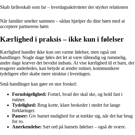
Skab fællesskab som far – hverdagsaktiviteter der styrker relationen
Når familier smelter sammen – sådan hjælper du dine børn med at
acceptere partnerens børn
Kærlighed i praksis – ikke kun i følelser
Kærlighed handler ikke kun om varme følelser, men også om
handlinger. Nogle dage føles det let at være tålmodig og rummelig,
andre dage kræver det bevidst indsats. At vise kærlighed til et barn, der
reagerer anderledes, kan betyde at ændre rutiner, kommunikere
tydeligere eller skabe mere struktur i hverdagen.
Små handlinger kan gøre en stor forskel:
Forudsigelighed:
Fortæl, hvad der skal ske, og hold fast i
rutiner.
Tydelighed:
Brug korte, klare beskeder i stedet for lange
forklaringer.
Pauser:
Giv barnet mulighed for at trække sig, når det har brug
for ro.
Anerkendelse:
Sæt ord på barnets følelser – også de svære.