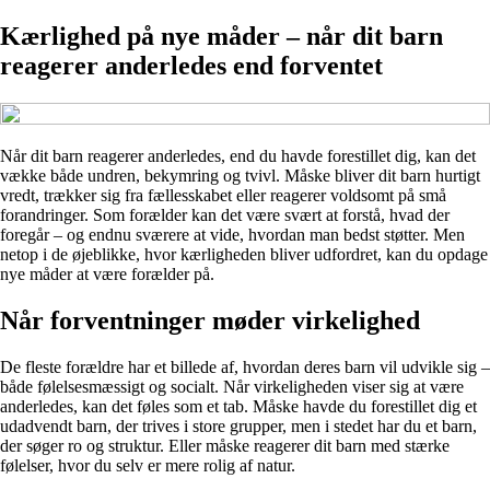
Kærlighed på nye måder – når dit barn
reagerer anderledes end forventet
Når dit barn reagerer anderledes, end du havde forestillet dig, kan det
vække både undren, bekymring og tvivl. Måske bliver dit barn hurtigt
vredt, trækker sig fra fællesskabet eller reagerer voldsomt på små
forandringer. Som forælder kan det være svært at forstå, hvad der
foregår – og endnu sværere at vide, hvordan man bedst støtter. Men
netop i de øjeblikke, hvor kærligheden bliver udfordret, kan du opdage
nye måder at være forælder på.
Når forventninger møder virkelighed
De fleste forældre har et billede af, hvordan deres barn vil udvikle sig –
både følelsesmæssigt og socialt. Når virkeligheden viser sig at være
anderledes, kan det føles som et tab. Måske havde du forestillet dig et
udadvendt barn, der trives i store grupper, men i stedet har du et barn,
der søger ro og struktur. Eller måske reagerer dit barn med stærke
følelser, hvor du selv er mere rolig af natur.