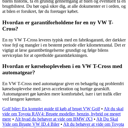
bilens historik, få en grundig gennemgang af bilen og eventuelt få en
brugtbilstest. Du bør også sikre dig, at alle dokumenter er i orden, og
at bilen er forsikret, før du foretager købet.
Hvordan er garantiforholdene for en ny VW T-
Cross?
En ny VW T-Cross leveres typisk med en fabriksgaranti, der dækker
visse fejl og mangler i en bestemt periode eller kilometerantal. Det er
vigtigt at læse garantibetingelserne grundigt og følge bilens
serviceplan for at opretholde garantidækningen.
Hvordan er kørselsoplevelsen i en VW T-Cross med
automatgear?
En VW T-Cross med automatgear giver en behagelig og problemfri
kørselsoplevelse med jævn acceleration og hurtige gearskift.
Automatgearet gør kørslen mere komfortabel, især i tæt trafik eller
ved længere køreture.
Golf biler: En komplet guide til køb af brugt VW Golf
•
Alt du skal
vide om Toyota RAV4: Brugte modeller, benzin, hybrid og meget
mere
•
Alt hvad du behøver at vide om BMW iX3
•
Alt Du Skal
Vide om Brugte VW ID.4 Biler
•
Alt du behøver at vide om Toyota