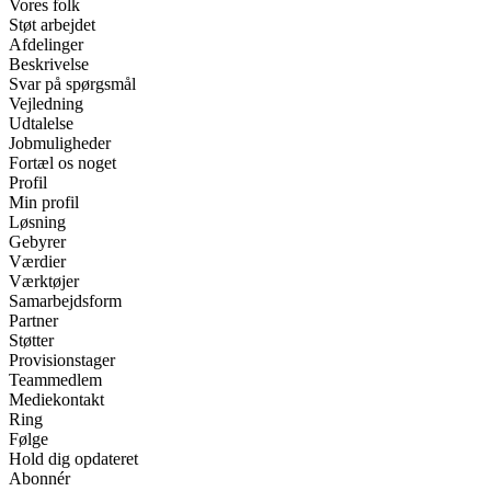
Vores folk
Støt arbejdet
Afdelinger
Beskrivelse
Svar på spørgsmål
Vejledning
Udtalelse
Jobmuligheder
Fortæl os noget
Profil
Min profil
Løsning
Gebyrer
Værdier
Værktøjer
Samarbejdsform
Partner
Støtter
Provisionstager
Teammedlem
Mediekontakt
Ring
Følge
Hold dig opdateret
Abonnér