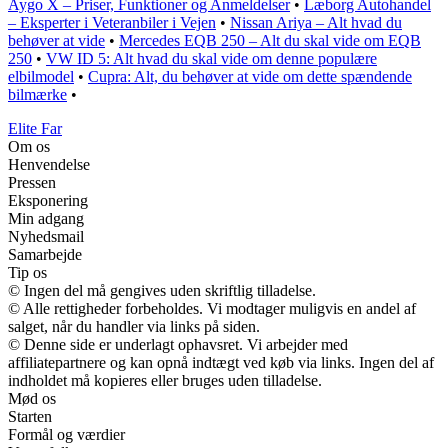
Aygo X – Priser, Funktioner og Anmeldelser
•
Læborg Autohandel
– Eksperter i Veteranbiler i Vejen
•
Nissan Ariya – Alt hvad du
behøver at vide
•
Mercedes EQB 250 – Alt du skal vide om EQB
250
•
VW ID 5: Alt hvad du skal vide om denne populære
elbilmodel
•
Cupra: Alt, du behøver at vide om dette spændende
bilmærke
•
Elite Far
Om os
Henvendelse
Pressen
Eksponering
Min adgang
Nyhedsmail
Samarbejde
Tip os
© Ingen del må gengives uden skriftlig tilladelse.
© Alle rettigheder forbeholdes. Vi modtager muligvis en andel af
salget, når du handler via links på siden.
© Denne side er underlagt ophavsret. Vi arbejder med
affiliatepartnere og kan opnå indtægt ved køb via links. Ingen del af
indholdet må kopieres eller bruges uden tilladelse.
Mød os
Starten
Formål og værdier