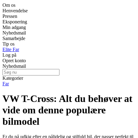
Om os
Henvendelse
Pressen
Eksponering
Min adgang
Nyhedsmail
Samarbejde
Tip os
Elite Far
Log på
Opret konto
Nyhedsmail
Kategorier
Far
VW T-Cross: Alt du behøver at
vide om denne populære
bilmodel
Er du på udkig efter en pålidelig og stilfuld bil, der passer perfekt til