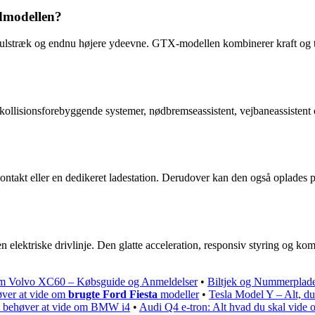
dmodellen?
ulstræk og endnu højere ydeevne. GTX-modellen kombinerer kraft og træ
lisionsforebyggende systemer, nødbremseassistent, vejbaneassistent og 
kt eller en dedikeret ladestation. Derudover kan den også oplades på o
lektriske drivlinje. Den glatte acceleration, responsiv styring og komfo
 om Volvo XC60 – Købsguide og Anmeldelser
•
Biltjek og Nummerplade 
øver at vide om
brugte Ford Fiesta
modeller
•
Tesla Model Y – Alt, d
u behøver at vide om BMW i4
•
Audi Q4 e-tron: Alt hvad du skal vide 