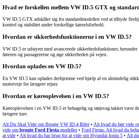
Hvad er forskellen mellem VW ID.5 GTX og standar
VW ID.5 GTX adskiller sig fra standardmodellen ved at tilbyde firehj
kontrol og stabilitet under forskellige kørselsforhold.
Hvordan er sikkerhedsfunktionerne i en VW ID.5?
VW ID.5 er udstyret med avancerede sikkerhedsfunktioner, herunder kol
føreren og passagererne og øge sikkerheden på vejen.
Hvordan oplades en VW ID.5?
En VW ID.5 kan oplades derhjemme ved hjælp af en almindelig stikkonta
motorveje for længere rejser.
Hvordan er køreoplevelsen i en VW ID.5?
Køreoplevelsen i en VW ID.5 er behagelig og støjsvag takket være den e
længere ture.
Alt Du Skal Vide om Brugte VW ID.4 Biler
•
Alt hvad du bør vide
vide om
brugte Ford Fiesta
modeller
•
Ford Fiesta: Alt hvad du beh
at vide
•
Alt hvad du har brug for at vide om Hyundai Ioniq 5
•
Alt d