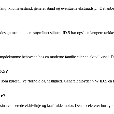
ng, kilometerstand, generel stand og eventuelle ekstraudstyr. Det anbe
 design med en mere strømlinet silhuet. ID.5 har også en længere rækk
ødekomme behovene hos en moderne familie eller en aktiv livsstil. Det t
D.5?
om kørestil, vejrforhold og hastighed. Generelt tilbyder VW ID.5 en i
ce?
avancerede eldrivlinje og kraftfulde motor. Den accelererer hurtigt o