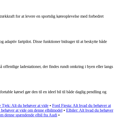
kkraft for at levere en sportslig køreoplevelse med forbedret
adaptiv fartpilot. Disse funktioner bidrager til at beskytte både
ffentlige ladestationer, der findes rundt omkring i byen eller langs
rtable kørsel gør den til en ideel bil til både daglig pendling og
Tjek: Alt du behøver at vide
•
Ford Fiesta: Alt hvad du behøver at
u behøver at vide om denne elbilmodel
•
Elbiler: Alt hvad du behøver
om denne spændende elbil fra Audi
•