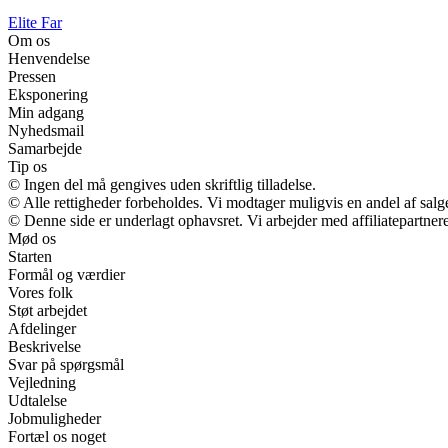
Elite Far
Om os
Henvendelse
Pressen
Eksponering
Min adgang
Nyhedsmail
Samarbejde
Tip os
© Ingen del må gengives uden skriftlig tilladelse.
© Alle rettigheder forbeholdes. Vi modtager muligvis en andel af salge
© Denne side er underlagt ophavsret. Vi arbejder med affiliatepartnere
Mød os
Starten
Formål og værdier
Vores folk
Støt arbejdet
Afdelinger
Beskrivelse
Svar på spørgsmål
Vejledning
Udtalelse
Jobmuligheder
Fortæl os noget