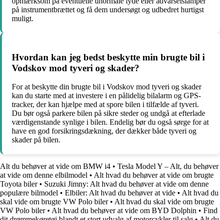
opmærksom på eventuelle unormale lyde eller advarselslamper
på instrumentbrættet og få dem undersøgt og udbedret hurtigst
muligt.
Hvordan kan jeg bedst beskytte min brugte bil i
Vodskov mod tyveri og skader?
For at beskytte din brugte bil i Vodskov mod tyveri og skader
kan du starte med at investere i en pålidelig bilalarm og GPS-
tracker, der kan hjælpe med at spore bilen i tilfælde af tyveri.
Du bør også parkere bilen på sikre steder og undgå at efterlade
værdigenstande synlige i bilen. Endelig bør du også sørge for at
have en god forsikringsdækning, der dækker både tyveri og
skader på bilen.
Alt du behøver at vide om BMW i4
•
Tesla Model Y – Alt, du behøver
at vide om denne elbilmodel
•
Alt hvad du behøver at vide om brugte
Toyota biler
•
Suzuki Jimny: Alt hvad du behøver at vide om denne
populære bilmodel
•
Elbiler: Alt hvad du behøver at vide
•
Alt hvad du
skal vide om brugte VW Polo biler
•
Alt hvad du skal vide om brugte
VW Polo biler
•
Alt hvad du behøver at vide om BYD Dolphin
•
Find
dit drømmekøretøj blandt et stort udvalg af motorcykler til salg
•
Alt du