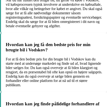
Når du har fundet den brugte bil, du gerne vil købe i Vodskov,
vil købsprocessen typisk involvere at underskrive en købsaftale,
hvor alle vilkår og betingelser for købet er angivet. Du skal også
sørge for at få alle nødvendige dokumenter såsom
registreringsattest, forsikringspapirer og eventuelle servicebøger.
Endelig skal du sørge for at få bilen omregistreret i dit navn og
betale eventuelle gebyrer og afgifter.
Hvordan kan jeg få den bedste pris for min
brugte bil i Vodskov?
For at få den bedste pris for din brugte bil i Vodskov kan du
starte med at undersøge markedet og finde ud af, hvad lignende
biler sælges for. Du kan også overveje at få bilen klargjort og
rengjort, da en præsentabel bil ofte kan opnå en højere salgspris.
Endelig kan du også overveje at sælge bilen gennem en
forhandler eller online platform for at nå ud til et større
publikum.
Hvordan kan jeg finde pålidelige forhandlere af