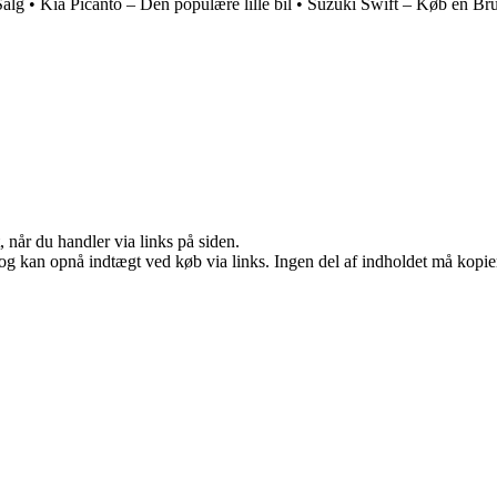
Salg
•
Kia Picanto – Den populære lille bil
•
Suzuki Swift – Køb en Bru
 når du handler via links på siden.
og kan opnå indtægt ved køb via links. Ingen del af indholdet må kopiere