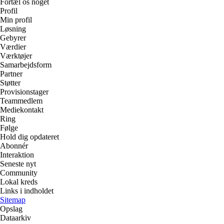
Fortæl os noget
Profil
Min profil
Løsning
Gebyrer
Værdier
Værktøjer
Samarbejdsform
Partner
Støtter
Provisionstager
Teammedlem
Mediekontakt
Ring
Følge
Hold dig opdateret
Abonnér
Interaktion
Seneste nyt
Community
Lokal kreds
Links i indholdet
Sitemap
Opslag
Dataarkiv