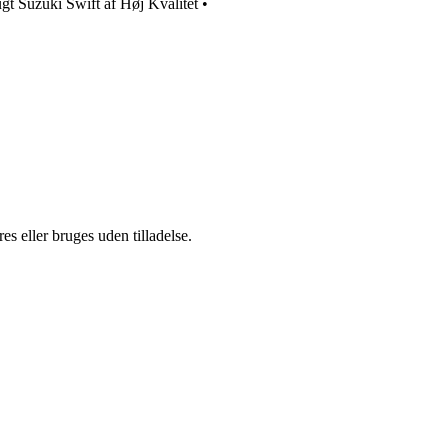
gt Suzuki Swift af Høj Kvalitet
•
s eller bruges uden tilladelse.