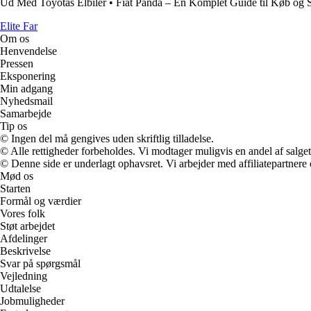
Ud Med Toyotas Elbiler
•
Fiat Panda – En Komplet Guide til Køb og 
Elite Far
Om os
Henvendelse
Pressen
Eksponering
Min adgang
Nyhedsmail
Samarbejde
Tip os
© Ingen del må gengives uden skriftlig tilladelse.
© Alle rettigheder forbeholdes. Vi modtager muligvis en andel af salget,
© Denne side er underlagt ophavsret. Vi arbejder med affiliatepartnere 
Mød os
Starten
Formål og værdier
Vores folk
Støt arbejdet
Afdelinger
Beskrivelse
Svar på spørgsmål
Vejledning
Udtalelse
Jobmuligheder