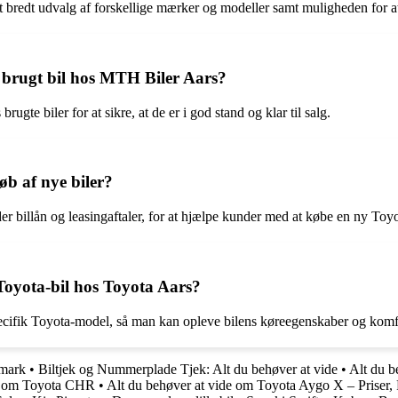
redt udvalg af forskellige mærker og modeller samt muligheden for at fi
 brugt bil hos MTH Biler Aars?
te biler for at sikre, at de er i god stand og klar til salg.
øb af nye biler?
er billån og leasingaftaler, for at hjælpe kunder med at købe en ny Toyo
oyota-bil hos Toyota Aars?
pecifik Toyota-model, så man kan opleve bilens køreegenskaber og komfo
nmark
•
Biltjek og Nummerplade Tjek: Alt du behøver at vide
•
Alt du b
de om Toyota CHR
•
Alt du behøver at vide om Toyota Aygo X – Priser,