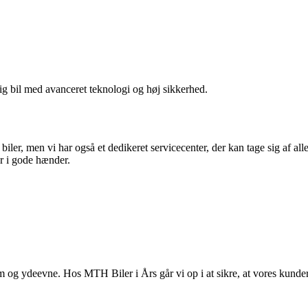
ig bil med avanceret teknologi og høj sikkerhed.
ler, men vi har også et dedikeret servicecenter, der kan tage sig af all
er i gode hænder.
orm og ydeevne. Hos MTH Biler i Års går vi op i at sikre, at vores kunde