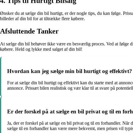
4. Tips til Hurtigt Bilsalg
Ønsker du at sælge din bil hurtigt, er der nogle tips, du kan følge. Pr
billeder af din bil for at tiltrække flere købere.
Afsluttende Tanker
At sælge din bil behøver ikke være en besværlig proces. Ved at følge di
købere. Held og lykke med salget af din bil!
Hvordan kan jeg sælge min bil hurtigt og effektivt?
For at sælge din bil hurtigt og effektivt kan du starte med at annon
annonce. Prissæt bilen realistisk og vær klar til at svare på potentie
Er der forskel på at sælge en bil privat og til en fo
Ja, der er forskel på at sælge en bil privat og til en forhandler. N
sælge til en forhandler kan være mere bekvemt, men prisen vil typi