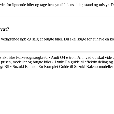
det for lignende biler og tage hensyn til bilens alder, stand og udstyr. 
ivat?
 vedrørende køb og salg af brugte biler. Du skal sørge for at have en kor
lektriske Folkevognsrugbrød
•
Audi Q4 e-tron: Alt hvad du skal vide
prisen, modeller og brugte biler
•
Lynk: En guide til effektiv deling og
gt Bil
•
Suzuki Baleno: En Komplet Guide til Suzuki Baleno-modeller