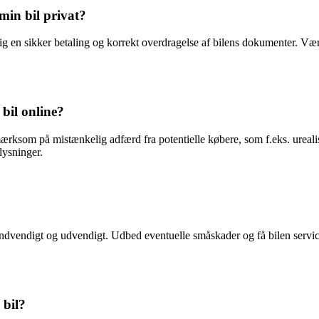
in bil privat?
g en sikker betaling og korrekt overdragelse af bilens dokumenter. Vær 
bil online?
mærksom på mistænkelig adfærd fra potentielle købere, som f.eks. ureal
lysninger.
de indvendigt og udvendigt. Udbed eventuelle småskader og få bilen servi
 bil?