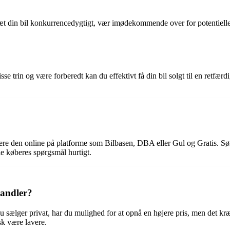
issæt din bil konkurrencedygtigt, vær imødekommende over for potentiell
sse trin og være forberedt kan du effektivt få din bil solgt til en retf
cere den online på platforme som Bilbasen, DBA eller Gul og Gratis. Sørg 
lle køberes spørgsmål hurtigt.
rhandler?
år du sælger privat, har du mulighed for at opnå en højere pris, men det 
sk være lavere.