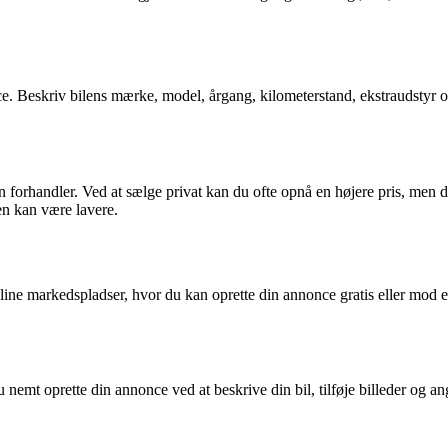
nnonce. Beskriv bilens mærke, model, årgang, kilometerstand, ekstraudstyr 
il en forhandler. Ved at sælge privat kan du ofte opnå en højere pris, m
en kan være lavere.
re online markedspladser, hvor du kan oprette din annonce gratis eller mo
u nemt oprette din annonce ved at beskrive din bil, tilføje billeder og a