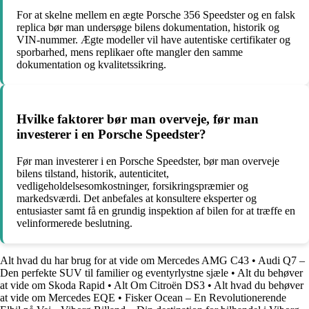
For at skelne mellem en ægte Porsche 356 Speedster og en falsk
replica bør man undersøge bilens dokumentation, historik og
VIN-nummer. Ægte modeller vil have autentiske certifikater og
sporbarhed, mens replikaer ofte mangler den samme
dokumentation og kvalitetssikring.
Hvilke faktorer bør man overveje, før man
investerer i en Porsche Speedster?
Før man investerer i en Porsche Speedster, bør man overveje
bilens tilstand, historik, autenticitet,
vedligeholdelsesomkostninger, forsikringspræmier og
markedsværdi. Det anbefales at konsultere eksperter og
entusiaster samt få en grundig inspektion af bilen for at træffe en
velinformerede beslutning.
Alt hvad du har brug for at vide om Mercedes AMG C43
•
Audi Q7 –
Den perfekte SUV til familier og eventyrlystne sjæle
•
Alt du behøver
at vide om Skoda Rapid
•
Alt Om Citroën DS3
•
Alt hvad du behøver
at vide om Mercedes EQE
•
Fisker Ocean – En Revolutionerende