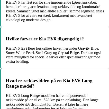
Kia EV6 har fået ros for sine imponerende køreegenskaber,
herunder hurtig acceleration, lang rækkevidde og komfortabel
kørsel. Sammenlignet med andre elbiler i samme segment, anses
Kia EV6 for at være en stærk konkurrent med avanceret
teknologi og moderne design.
Hvilke farver er Kia EV6 tilgængelig i?
Kia EV6 fås i flere forskellige farver, herunder Gravity Blue,
Snow White Pearl, Steel Gray og Crystal Beige. Der kan også
være mulighed for specielle farver eller speciallakeringer mod
ekstra betaling.
Hvad er rækkevidden på en Kia EV6 Long
Range model?
Kia EV6 Long Range modellen har en imponerende
rækkevidde på op til ca. 528 km på en opladning. Den lange
rækkevidde gør det muligt for føreren at køre længere
strækninger uden bekymring for at løbe tør for strøm.