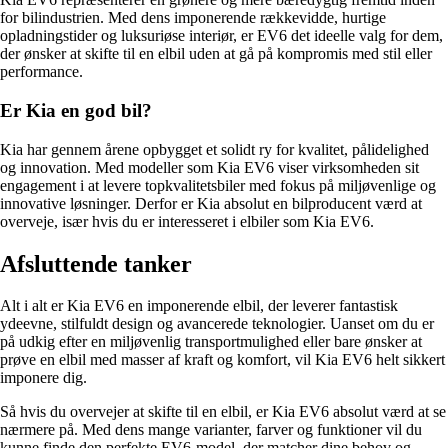
for bilindustrien. Med dens imponerende rækkevidde, hurtige
opladningstider og luksuriøse interiør, er EV6 det ideelle valg for dem,
der ønsker at skifte til en elbil uden at gå på kompromis med stil eller
performance.
Er Kia en god bil?
Kia har gennem årene opbygget et solidt ry for kvalitet, pålidelighed
og innovation. Med modeller som Kia EV6 viser virksomheden sit
engagement i at levere topkvalitetsbiler med fokus på miljøvenlige og
innovative løsninger. Derfor er Kia absolut en bilproducent værd at
overveje, især hvis du er interesseret i elbiler som Kia EV6.
Afsluttende tanker
Alt i alt er Kia EV6 en imponerende elbil, der leverer fantastisk
ydeevne, stilfuldt design og avancerede teknologier. Uanset om du er
på udkig efter en miljøvenlig transportmulighed eller bare ønsker at
prøve en elbil med masser af kraft og komfort, vil Kia EV6 helt sikkert
imponere dig.
Så hvis du overvejer at skifte til en elbil, er Kia EV6 absolut værd at se
nærmere på. Med dens mange varianter, farver og funktioner vil du
kunne finde den perfekte EV6-model, der matcher dine behov og