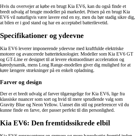
Hvis du overvejer at købe en brugt Kia EV6, kan du også finde et
bredt udvalg af brugte modeller på markedet. Prisen på en brugt Kia
EV6 vil naturligvis være lavere end en ny, men du bør stadig sikre dig,
at bilen er i god stand og har en acceptabel batterilevetid.
Specifikationer og ydeevne
Kia EV6 leverer imponerende ydeevne med kraftfulde elektriske
motorer og avancerede batteriteknologier. Modeller som Kia EV6 GT
og GT-Line er designet til at levere ekstraordinær acceleration og
køredynamik, mens Long Range-modellen giver dig mulighed for at
køre længere strækninger på en enkelt opladning.
Farver og design
Der er et bredt udvalg af farver tilgængelige for Kia EV6, lige fra
klassiske nuancer som sort og hvid til mere sprudlende valg som
Gravity Blue og Neon Yellow. Uanset din stil og præferencer vil du
kunne finde en farve, der passer perfekt til din personlighed.
Kia EV6: Den fremtidssikrede elbil
Kia EV6 repræsenterer en grønere og mere bæredygtig fremtid inden