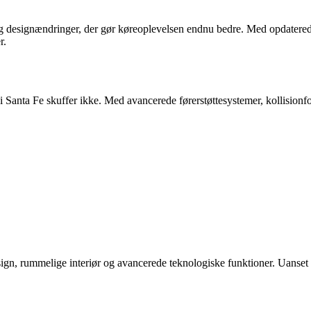
designændringer, der gør køreoplevelsen endnu bedre. Med opdaterede 
r.
ai Santa Fe skuffer ikke. Med avancerede førerstøttesystemer, kollisionf
ign, rummelige interiør og avancerede teknologiske funktioner. Uanset o