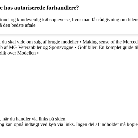
 hos autoriserede forhandlere?
onel og kundevenlig købsoplevelse, hvor man får rådgivning om bilens
å den bedste aftale.
du skal vide om salg af brugte modeller
•
Making sense of the Merce
øb af MG Veteranbiler og Sportsvogne
•
Golf biler: En komplet guide t
lik over Modellen
•
 når du handler via links på siden.
og kan opnå indtægt ved køb via links. Ingen del af indholdet må kopiere