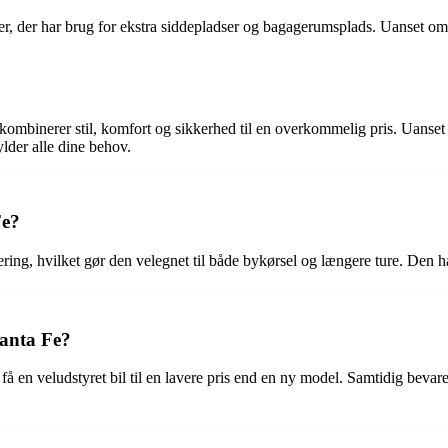
lier, der har brug for ekstra siddepladser og bagagerumsplads. Uanset om
mbinerer stil, komfort og sikkerhed til en overkommelig pris. Uanset 
lder alle dine behov.
Fe?
ing, hvilket gør den velegnet til både bykørsel og længere ture. Den har
Santa Fe?
 en veludstyret bil til en lavere pris end en ny model. Samtidig bevar