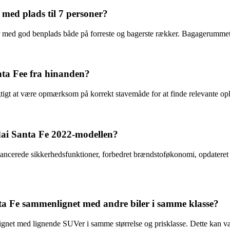
med plads til 7 personer?
 med god benplads både på forreste og bagerste rækker. Bagagerummet er 
nta Fee fra hinanden?
gtigt at være opmærksom på korrekt stavemåde for at finde relevante op
dai Santa Fe 2022-modellen?
ncerede sikkerhedsfunktioner, forbedret brændstoføkonomi, opdateret 
 Fe sammenlignet med andre biler i samme klasse?
et med lignende SUVer i samme størrelse og prisklasse. Dette kan vari