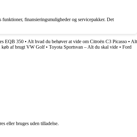
 funktioner, finansieringsmuligheder og servicepakker. Det
des EQB 350
•
Alt hvad du behøver at vide om Citroën C3 Picasso
•
Alt
il køb af brugt VW Golf
•
Toyota Sportsvan – Alt du skal vide
•
Ford
s eller bruges uden tilladelse.