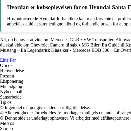
Hvordan er købsoplevelsen for en Hyundai Santa Fe
Hos autoriserede Hyundai-forhandlere kan man forvente en professi
anbefales altid at sammenligne tilbud og forhandle prisen for at opn
Alt, du behøver at vide om Mercedes GLB
•
VW Transporter: Alt hvad 
du skal vide om Chevrolet Camaro til salg
•
MG Biler: En Guide til K
Mustang – En Legendarisk Klassiker
•
Mercedes EQB 300 – En Overb
Elite Far
Om os
Henvendelse
Pressen
Eksponering
Min adgang
Nyhedsmail
Samarbejde
Tip os
© Ingen del må gengives uden skriftlig tilladelse.
© Alle rettigheder forbeholdes. Vi modtager muligvis en andel af salget,
© Denne side er underlagt ophavsret. Vi arbejder med affiliatepartnere 
Mød os
Starten