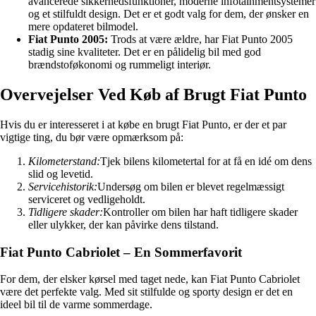
avancerede sikkerhedsfunktioner, moderne infotainmentsystemer
og et stilfuldt design. Det er et godt valg for dem, der ønsker en
mere opdateret bilmodel.
Fiat Punto 2005:
Trods at være ældre, har Fiat Punto 2005
stadig sine kvaliteter. Det er en pålidelig bil med god
brændstoføkonomi og rummeligt interiør.
Overvejelser Ved Køb af Brugt Fiat Punto
Hvis du er interesseret i at købe en brugt Fiat Punto, er der et par
vigtige ting, du bør være opmærksom på:
Kilometerstand:
Tjek bilens kilometertal for at få en idé om dens
slid og levetid.
Servicehistorik:
Undersøg om bilen er blevet regelmæssigt
serviceret og vedligeholdt.
Tidligere skader:
Kontroller om bilen har haft tidligere skader
eller ulykker, der kan påvirke dens tilstand.
Fiat Punto Cabriolet – En Sommerfavorit
For dem, der elsker kørsel med taget nede, kan Fiat Punto Cabriolet
være det perfekte valg. Med sit stilfulde og sporty design er det en
ideel bil til de varme sommerdage.