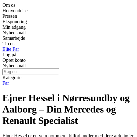
Om os
Henvendelse
Pressen
Eksponering
Min adgang
Nyhedsmail
Samarbejde
Tip os
Elite Far
Log på
Opret konto
Nyhedsmail
Kategorier
Far
Ejner Hessel i Nørresundby og
Aalborg – Din Mercedes og
Renault Specialist
Ejner Hessel er en velrenommeret bilforhandler med flere afdelinger