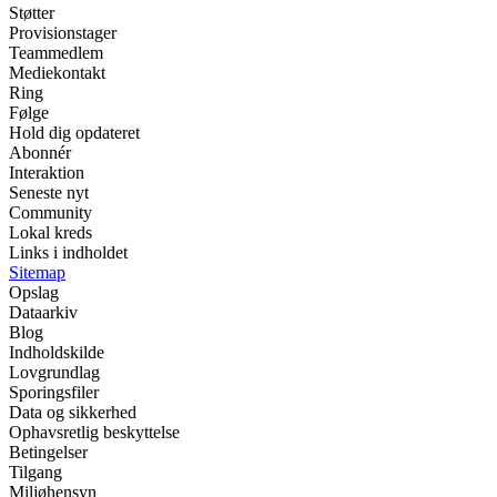
Støtter
Provisionstager
Teammedlem
Mediekontakt
Ring
Følge
Hold dig opdateret
Abonnér
Interaktion
Seneste nyt
Community
Lokal kreds
Links i indholdet
Sitemap
Opslag
Dataarkiv
Blog
Indholdskilde
Lovgrundlag
Sporingsfiler
Data og sikkerhed
Ophavsretlig beskyttelse
Betingelser
Tilgang
Miljøhensyn