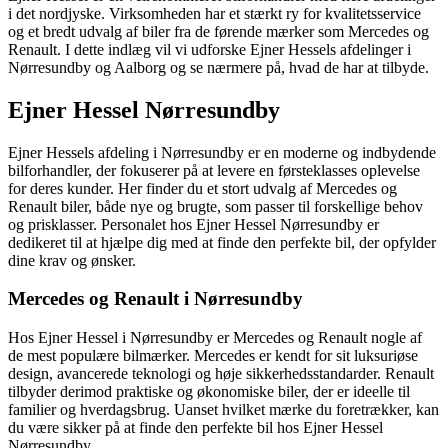
i det nordjyske. Virksomheden har et stærkt ry for kvalitetsservice
og et bredt udvalg af biler fra de førende mærker som Mercedes og
Renault. I dette indlæg vil vi udforske Ejner Hessels afdelinger i
Nørresundby og Aalborg og se nærmere på, hvad de har at tilbyde.
Ejner Hessel Nørresundby
Ejner Hessels afdeling i Nørresundby er en moderne og indbydende
bilforhandler, der fokuserer på at levere en førsteklasses oplevelse
for deres kunder. Her finder du et stort udvalg af Mercedes og
Renault biler, både nye og brugte, som passer til forskellige behov
og prisklasser. Personalet hos Ejner Hessel Nørresundby er
dedikeret til at hjælpe dig med at finde den perfekte bil, der opfylder
dine krav og ønsker.
Mercedes og Renault i Nørresundby
Hos Ejner Hessel i Nørresundby er Mercedes og Renault nogle af
de mest populære bilmærker. Mercedes er kendt for sit luksuriøse
design, avancerede teknologi og høje sikkerhedsstandarder. Renault
tilbyder derimod praktiske og økonomiske biler, der er ideelle til
familier og hverdagsbrug. Uanset hvilket mærke du foretrækker, kan
du være sikker på at finde den perfekte bil hos Ejner Hessel
Nørresundby.