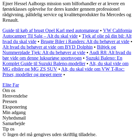
Ejner Hessel Aalborgs mission som bilforhandler er at levere en
førsteklasses oplevelse for deres kunder gennem professionel
rådgivning, pålidelig service og kvalitetsprodukter fra Mercedes og
Renault.
Guide til køb af brugt Opel Karl med automatgear
•
VW California
Autocamper Til Salg – Alt du skal vide
•
Tjek af olie på din bil: Alt
hvad du skal vide
•
Brugte Biler i Randers: Alt du behøver at vide
•
Alt hvad du behøver at vide om BYD Dolphin
•
Biltjek og
Nummerplade Tjek: Alt du behøver at vide
•
Audi R8: Alt hvad du
bør vide om denne luksuriøse sportsvogn
•
Suzuki Baleno: En
Komplet Guide til Suzuki Baleno-modeller
•
Alt, du skal vide om
MG elbiler og MG ZS SUV
•
Alt, du skal vide om VW T-Roc:
Priser, modeller og meget mere
•
Elite Far
Om os
Henvendelse
Pressen
Eksponering
Min adgang
Nyhedsmail
Samarbejde
Tip os
© Ingen del må gengives uden skriftlig tilladelse.