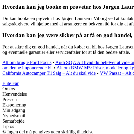
Hvordan kan jeg booke en prøvetur hos Jørgen Laur
Du kan booke en prøvetur hos Jørgen Laursen i Viborg ved at kontakte
salgsrådgivere vil hjælpe med at arrangere en bekvem tid for dig at af
Hvordan kan jeg være sikker på at få en god handel, 
For at sikre dig en god handel, når du køber en bil hos Jørgen Laursen
og eventuelle garantier eller serviceaftaler for at få den bedste aftale.
Alt om brugte Ford Focus
•
Audi SQ7: Alt hvad du behøver at vide
om denne imponerende bil
•
Alt om BMW M5: Priser, modeller og k
California Autocamper Til Salg – Alt du skal vide
•
VW Passat – Alt d
Elite Far
Om os
Henvendelse
Pressen
Eksponering
Min adgang
Nyhedsmail
Samarbejde
Tip os
© Ingen del må gengives uden skriftlig tilladelse.