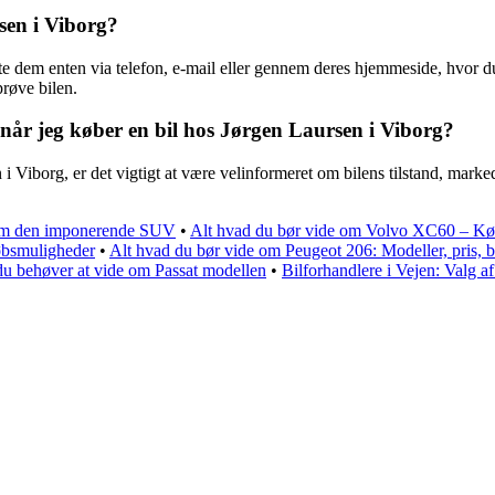
sen i Viborg?
 dem enten via telefon, e-mail eller gennem deres hjemmeside, hvor du
prøve bilen.
når jeg køber en bil hos Jørgen Laursen i Viborg?
 i Viborg, er det vigtigt at være velinformeret om bilens tilstand, mark
 om den imponerende SUV
•
Alt hvad du bør vide om Volvo XC60 – Kø
øbsmuligheder
•
Alt hvad du bør vide om Peugeot 206: Modeller, pris,
u behøver at vide om Passat modellen
•
Bilforhandlere i Vejen: Valg af