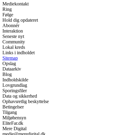
Mediekontakt
Ring
Følge
Hold dig opdateret
Abonnér
Interaktion
Seneste nyt
Community
Lokal kreds
Links i indholdet
Sitemap
Opslag
Dataarkiv
Blog
Indholdskilde
Lovgrundlag
Sporingsfiler
Data og sikkerhed
Ophavsretlig beskyttelse
Betingelser
Tilgang
Miljøhensyn
EliteFar.dk
Mere Digital
medie@meredigital.dk