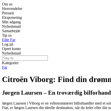
Om os
Henvendelse
Pressen
Eksponering
Min adgang
Nyhedsmail
Samarbejde
Tip os
Elite Far
Log på
Opret konto
Nyhedsmail
Kategorier
Far
Citroën Viborg: Find din drøm
Jørgen Laursen – En troværdig bilforhandl
Jørgen Laursen i Viborg er en velrenommeret bilforhandler med et soli
Fiat, er Jørgen Laursen din ideelle destination, når du leder efter din n