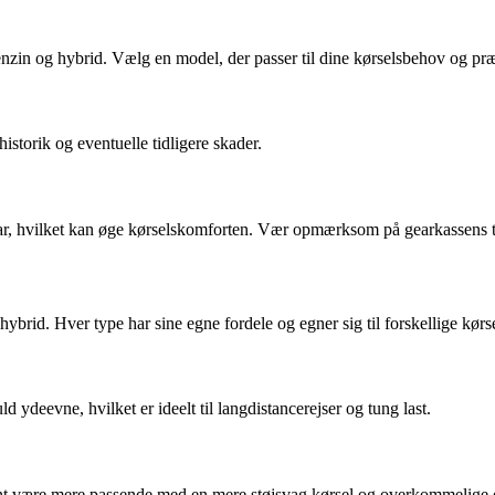
benzin og hybrid. Vælg en model, der passer til dine kørselsbehov og pr
istorik og eventuelle tidligere skader.
r, hvilket kan øge kørselskomforten. Vær opmærksom på gearkassens ti
hybrid. Hver type har sine egne fordele og egner sig til forskellige kør
ydeevne, hvilket er ideelt til langdistancerejser og tung last.
riant være mere passende med en mere støjsvag kørsel og overkommelige 