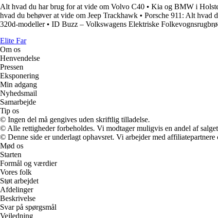
Alt hvad du har brug for at vide om Volvo C40
•
Kia og BMW i Holste
hvad du behøver at vide om Jeep Trackhawk
•
Porsche 911: Alt hvad d
320d-modeller
•
ID Buzz – Volkswagens Elektriske Folkevognsrugbr
Elite Far
Om os
Henvendelse
Pressen
Eksponering
Min adgang
Nyhedsmail
Samarbejde
Tip os
© Ingen del må gengives uden skriftlig tilladelse.
© Alle rettigheder forbeholdes. Vi modtager muligvis en andel af salget,
© Denne side er underlagt ophavsret. Vi arbejder med affiliatepartnere 
Mød os
Starten
Formål og værdier
Vores folk
Støt arbejdet
Afdelinger
Beskrivelse
Svar på spørgsmål
Vejledning