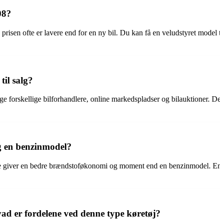
08?
risen ofte er lavere end for en ny bil. Du kan få en veludstyret model
til salg?
e forskellige bilforhandlere, online markedspladser og bilauktioner. Det 
og en benzinmodel?
fte giver en bedre brændstoføkonomi og moment end en benzinmodel. E
ad er fordelene ved denne type køretøj?