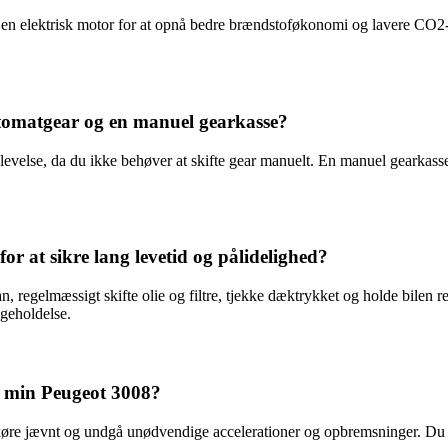
 elektrisk motor for at opnå bedre brændstoføkonomi og lavere CO2-u
tomatgear og en manuel gearkasse?
else, da du ikke behøver at skifte gear manuelt. En manuel gearkasse 
r at sikre lang levetid og pålidelighed?
, regelmæssigt skifte olie og filtre, tjekke dæktrykket og holde bilen r
igeholdelse.
 min Peugeot 3008?
øre jævnt og undgå unødvendige accelerationer og opbremsninger. Du k