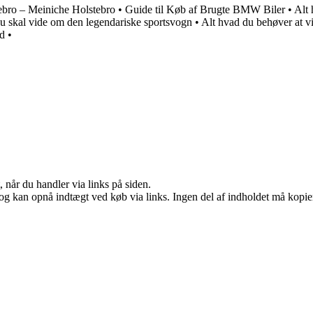
bro – Meiniche Holstebro
•
Guide til Køb af Brugte BMW Biler
•
Alt 
u skal vide om den legendariske sportsvogn
•
Alt hvad du behøver at
ød
•
 når du handler via links på siden.
og kan opnå indtægt ved køb via links. Ingen del af indholdet må kopiere