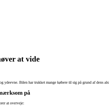
øver at vide
g ydeevne. Bilen har trukket mange købere til sig på grund af dens al
pmærksom på
rer at overveje: