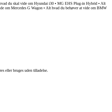
hvad du skal vide om Hyundai i30
•
MG EHS Plug-in Hybrid
•
Alt
 vide om Mercedes G Wagon
•
Alt hvad du behøver at vide om BMW
s eller bruges uden tilladelse.