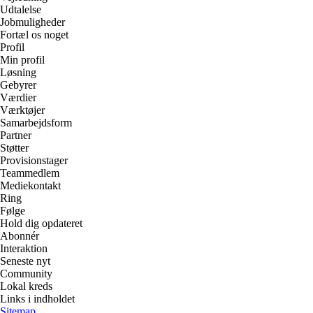
Udtalelse
Jobmuligheder
Fortæl os noget
Profil
Min profil
Løsning
Gebyrer
Værdier
Værktøjer
Samarbejdsform
Partner
Støtter
Provisionstager
Teammedlem
Mediekontakt
Ring
Følge
Hold dig opdateret
Abonnér
Interaktion
Seneste nyt
Community
Lokal kreds
Links i indholdet
Sitemap