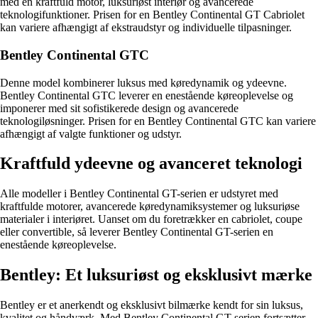
med en kraftfuld motor, luksuriøst interiør og avancerede
teknologifunktioner. Prisen for en Bentley Continental GT Cabriolet
kan variere afhængigt af ekstraudstyr og individuelle tilpasninger.
Bentley Continental GTC
Denne model kombinerer luksus med køredynamik og ydeevne.
Bentley Continental GTC leverer en enestående køreoplevelse og
imponerer med sit sofistikerede design og avancerede
teknologiløsninger. Prisen for en Bentley Continental GTC kan variere
afhængigt af valgte funktioner og udstyr.
Kraftfuld ydeevne og avanceret teknologi
Alle modeller i Bentley Continental GT-serien er udstyret med
kraftfulde motorer, avancerede køredynamiksystemer og luksuriøse
materialer i interiøret. Uanset om du foretrækker en cabriolet, coupe
eller convertible, så leverer Bentley Continental GT-serien en
enestående køreoplevelse.
Bentley: Et luksuriøst og eksklusivt mærke
Bentley er et anerkendt og eksklusivt bilmærke kendt for sin luksus,
kvalitet og håndværk. Med Bentley Continental GT-serien fortsætter