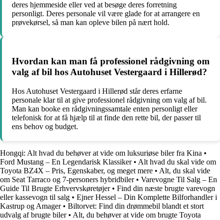
deres hjemmeside eller ved at besøge deres forretning
personligt. Deres personale vil være glade for at arrangere en
prøvekørsel, så man kan opleve bilen på nært hold.
Hvordan kan man få professionel rådgivning om
valg af bil hos Autohuset Vestergaard i Hillerød?
Hos Autohuset Vestergaard i Hillerød står deres erfarne
personale klar til at give professionel rådgivning om valg af bil.
Man kan booke en rådgivningssamtale enten personligt eller
telefonisk for at få hjælp til at finde den rette bil, der passer til
ens behov og budget.
Hongqi: Alt hvad du behøver at vide om luksuriøse biler fra Kina
•
Ford Mustang – En Legendarisk Klassiker
•
Alt hvad du skal vide om
Toyota BZ4X – Pris, Egenskaber, og meget mere
•
Alt, du skal vide
om Seat Tarraco og 7-personers hybridbiler
•
Varevogne Til Salg – En
Guide Til Brugte Erhvervskøretøjer
•
Find din næste brugte varevogn
eller kassevogn til salg
•
Ejner Hessel – Din Komplette Bilforhandler i
Kastrup og Amager
•
Biltorvet: Find din drømmebil blandt et stort
udvalg af brugte biler
•
Alt, du behøver at vide om brugte Toyota