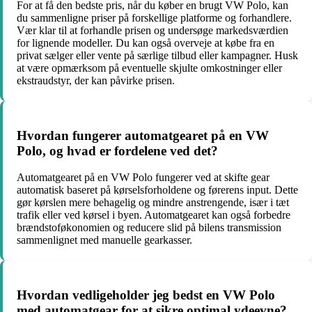
For at få den bedste pris, når du køber en brugt VW Polo, kan
du sammenligne priser på forskellige platforme og forhandlere.
Vær klar til at forhandle prisen og undersøge markedsværdien
for lignende modeller. Du kan også overveje at købe fra en
privat sælger eller vente på særlige tilbud eller kampagner. Husk
at være opmærksom på eventuelle skjulte omkostninger eller
ekstraudstyr, der kan påvirke prisen.
Hvordan fungerer automatgearet på en VW
Polo, og hvad er fordelene ved det?
Automatgearet på en VW Polo fungerer ved at skifte gear
automatisk baseret på kørselsforholdene og førerens input. Dette
gør kørslen mere behagelig og mindre anstrengende, især i tæt
trafik eller ved kørsel i byen. Automatgearet kan også forbedre
brændstoføkonomien og reducere slid på bilens transmission
sammenlignet med manuelle gearkasser.
Hvordan vedligeholder jeg bedst en VW Polo
med automatgear for at sikre optimal ydeevne?