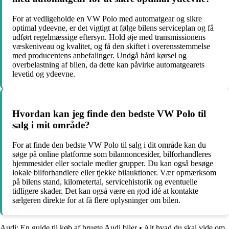
For at vedligeholde en VW Polo med automatgear og sikre
optimal ydeevne, er det vigtigt at følge bilens serviceplan og få
udført regelmæssige eftersyn. Hold øje med transmissionens
væskeniveau og kvalitet, og få den skiftet i overensstemmelse
med producentens anbefalinger. Undgå hård kørsel og
overbelastning af bilen, da dette kan påvirke automatgearets
levetid og ydeevne.
Hvordan kan jeg finde den bedste VW Polo til
salg i mit område?
For at finde den bedste VW Polo til salg i dit område kan du
søge på online platforme som bilannoncesider, bilforhandleres
hjemmesider eller sociale medier grupper. Du kan også besøge
lokale bilforhandlere eller tjekke bilauktioner. Vær opmærksom
på bilens stand, kilometertal, servicehistorik og eventuelle
tidligere skader. Det kan også være en god idé at kontakte
sælgeren direkte for at få flere oplysninger om bilen.
Audi: En guide til køb af brugte Audi biler
•
Alt hvad du skal vide om