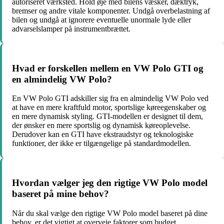
autoriseret værksted. Hold øje med bilens væsker, dæktryk,
bremser og andre vitale komponenter. Undgå overbelastning af
bilen og undgå at ignorere eventuelle unormale lyde eller
advarselslamper på instrumentbrættet.
Hvad er forskellen mellem en VW Polo GTI og
en almindelig VW Polo?
En VW Polo GTI adskiller sig fra en almindelig VW Polo ved
at have en mere kraftfuld motor, sportslige køreegenskaber og
en mere dynamisk styling. GTI-modellen er designet til dem,
der ønsker en mere sportslig og dynamisk køreoplevelse.
Derudover kan en GTI have ekstraudstyr og teknologiske
funktioner, der ikke er tilgængelige på standardmodellen.
Hvordan vælger jeg den rigtige VW Polo model
baseret på mine behov?
Når du skal vælge den rigtige VW Polo model baseret på dine
behov, er det vigtigt at overveje faktorer som budget,