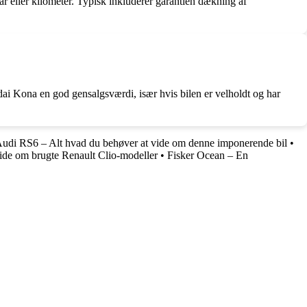
r eller kilometer. Typisk inkluderer garantien dækning af
ai Kona en god gensalgsværdi, især hvis bilen er velholdt og har
udi RS6 – Alt hvad du behøver at vide om denne imponerende bil
•
vide om brugte Renault Clio-modeller
•
Fisker Ocean – En