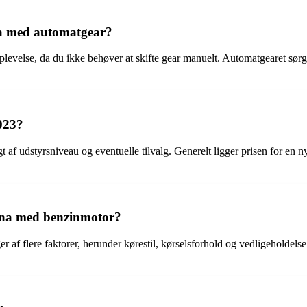
a med automatgear?
lse, da du ikke behøver at skifte gear manuelt. Automatgearet sørger f
023?
f udstyrsniveau og eventuelle tilvalg. Generelt ligger prisen for en ny 
ona med benzinmotor?
 flere faktorer, herunder kørestil, kørselsforhold og vedligeholdelse