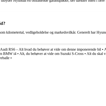
ilbyder Hyundai en omfattende garantipakke, der dækker bilen i flere å
id?
om kilometertal, vedligeholdelse og markedsvilkår. Generelt har Hyund
Audi RS6 – Alt hvad du behøver at vide om denne imponerende bil
•
A
 om BMW i4
•
Alt, du behøver at vide om Suzuki S-Cross
•
Alt du skal 
reballe
•