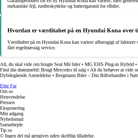
Garantiperioden for en ny Hyundai Kona kan variere, men generelt t
mekaniske fejl, rustbeskyttelse og batterigaranti for elbiler.
Hvordan er værditabet på en Hyundai Kona over t
Værditabet på en Hyundai Kona kan variere afhængigt af faktorer s
fået regelmæssig service.
Alt, du skal vide om brugte Seat Mii biler
•
MG EHS Plug-in Hybrid
•
Find din drømmebil: Brugt Mercedes til salg
•
Alt du behøver at vide
Dybdegående Anmeldelse
•
Bergmann Biler – Din Bilforhandler i Nør
Elite Far
Om os
Henvendelse
Pressen
Eksponering
Min adgang
Nyhedsmail
Samarbejde
Tip os
© Ingen del må gengives uden skriftlig tilladelse.