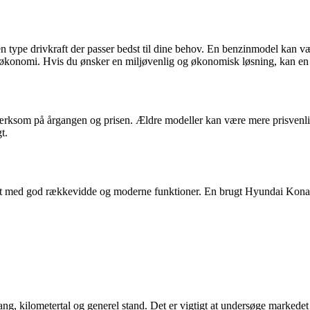
en type drivkraft der passer bedst til dine behov. En benzinmodel kan v
onomi. Hvis du ønsker en miljøvenlig og økonomisk løsning, kan en elb
mærksom på årgangen og prisen. Ældre modeller kan være mere prisvenli
t.
t med god rækkevidde og moderne funktioner. En brugt Hyundai Kona Elec
ng, kilometertal og generel stand. Det er vigtigt at undersøge markede